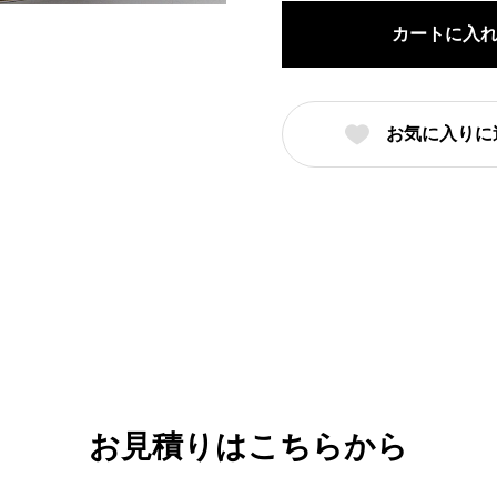
茶
カートに入
備
前
（名
お気に入りに
入
れ
対
応・
オ
リ
ジ
ナ
ル
丼
お見積りはこちらから
作
成）