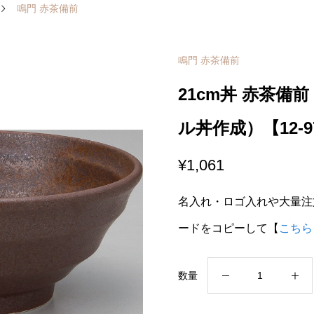
鳴門 赤茶備前
鳴門 赤茶備前
21cm丼 赤茶備
ル丼作成）【12-9
¥
1,061
名入れ・ロゴ入れや大量注
ードをコピーして【
こちら
21cm
数量
丼
赤