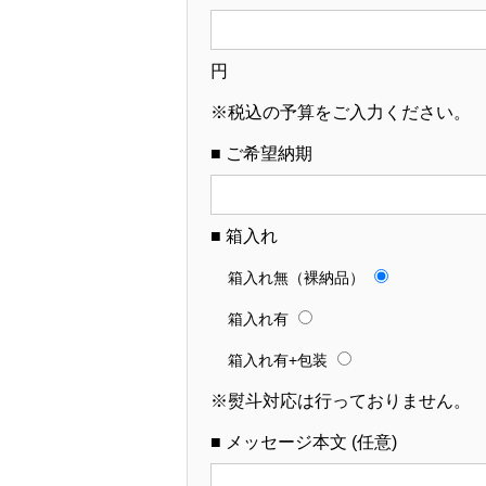
円
※税込の予算をご入力ください。
■ ご希望納期
■ 箱入れ
箱入れ無（裸納品）
箱入れ有
箱入れ有+包装
※熨斗対応は行っておりません。
■ メッセージ本文 (任意)