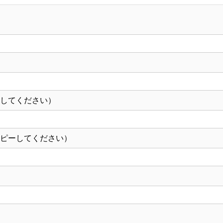
【12-
97-
4】
個
ーしてください）
コピーしてください）