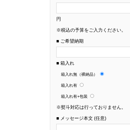
円
※税込の予算をご入力ください。
■ ご希望納期
■ 箱入れ
箱入れ無（裸納品）
箱入れ有
箱入れ有+包装
※熨斗対応は行っておりません。
■ メッセージ本文 (任意)