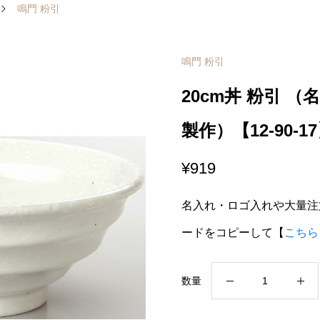
鳴門 粉引
鳴門 粉引
20cm丼 粉引 
製作）【12-90-1
¥
919
名入れ・ロゴ入れや大量注
ードをコピーして【
こちら
20cm
数量
丼
粉