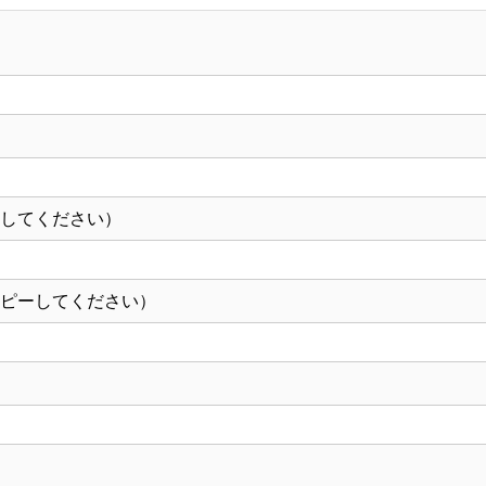
17】
個
ーしてください）
コピーしてください）