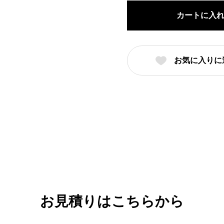
引
カートに入
（名
入
れ
お気に入りに
対
応・
オ
リ
ジ
ナ
ル
丼
製
作）
お見積りはこちらから
【12-
90-