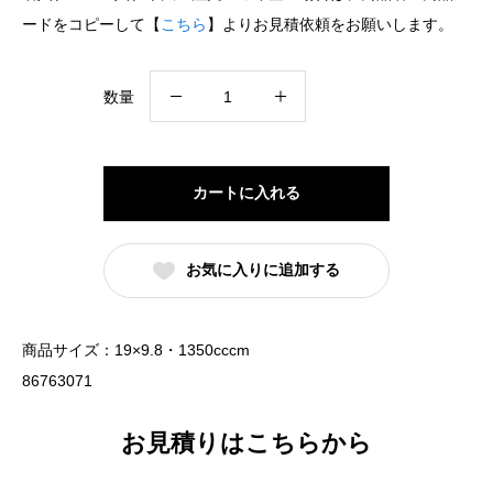
ードをコピーして【
こちら
】よりお見積依頼をお願いします。
19cm
数量
玉
丼
黒
カートに入れる
耀
（名
お気に入りに追加する
入
れ
対
商品サイズ：19×9.8・1350cccm
応・
86763071
オ
リ
お見積りはこちらから
ジ
ナ