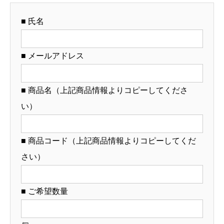
ル
■ 氏名
ど
ん
ぶ
■ メールアドレス
り
制
■ 商品名（上記商品情報よりコピーしてくださ
作）
い）
【12-
67-
12】
■ 商品コード（上記商品情報よりコピーしてくだ
個
さい）
■ ご希望数量