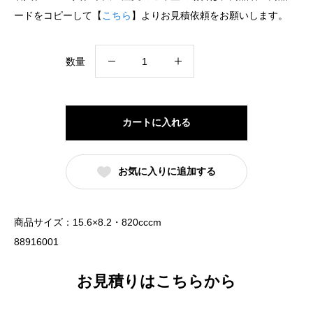
ードをコピーして【
こちら
】よりお見積依頼をお願いします。
16cm
数量
丸
丼
白
カートに入れる
（名
入
お気に入りに追加する
れ
対
応・
商品サイズ：15.6×8.2・820cccm
オ
88916001
リ
ジ
お見積りはこちらから
ナ
ル