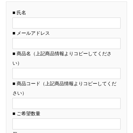
ナ
■ 氏名
ル
ど
ん
■ メールアドレス
ぶ
り
■ 商品名（上記商品情報よりコピーしてくださ
製
い）
作）
【12-
69-
■ 商品コード（上記商品情報よりコピーしてくだ
3】
さい）
個
■ ご希望数量