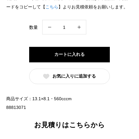
ードをコピーして【
こちら
】よりお見積依頼をお願いします。
13cm
数量
線
段
丼
カートに入れる
黒
耀
お気に入りに追加する
（名
入
れ
商品サイズ：13.1×8.1・560cccm
対
88813071
応・
オ
お見積りはこちらから
リ
ジ