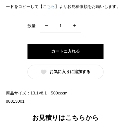
ードをコピーして【
こちら
】よりお見積依頼をお願いします。
13cm
数量
線
段
丼
カートに入れる
白
（名
お気に入りに追加する
入
れ
対
商品サイズ：13.1×8.1・560cccm
応・
88813001
オ
リ
お見積りはこちらから
ジ
ナ