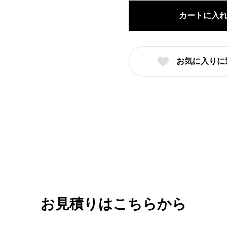
ス
カートに入
丼
（名
入
お気に入りに
れ
対
応・
オ
リ
ジ
ナ
ル
丼
製
お見積りはこちらから
作）
【12-