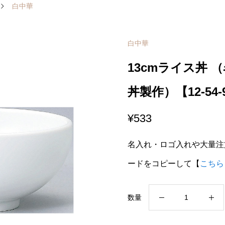
白中華
白中華
13cmライス丼
丼製作）【12-54-
¥
533
名入れ・ロゴ入れや大量注
ードをコピーして【
こちら
13cm
数量
ラ
イ