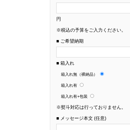
円
※税込の予算をご入力ください。
■ ご希望納期
■ 箱入れ
箱入れ無（裸納品）
箱入れ有
箱入れ有+包装
※熨斗対応は行っておりません。
■ メッセージ本文 (任意)