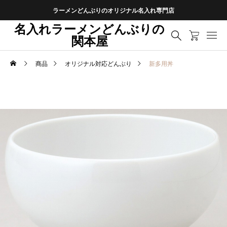
ラーメンどんぶりのオリジナル名入れ専門店
名入れラーメンどんぶりの
関本屋
商品
オリジナル対応どんぶり
新多用丼