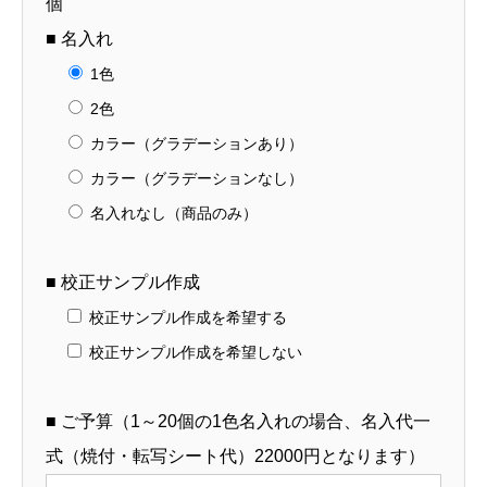
個
■ 名入れ
1色
2色
カラー（グラデーションあり）
カラー（グラデーションなし）
名入れなし（商品のみ）
■ 校正サンプル作成
校正サンプル作成を希望する
校正サンプル作成を希望しない
■ ご予算（1～20個の1色名入れの場合、名入代一
式（焼付・転写シート代）22000円となります）