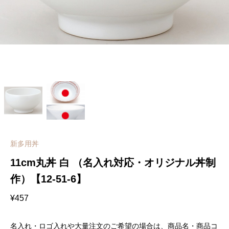
新多用丼
11cm丸丼 白 （名入れ対応・オリジナル丼制
作）【12-51-6】
¥
457
名入れ・ロゴ入れや大量注文のご希望の場合は、商品名・商品コ