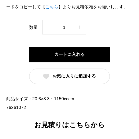
ードをコピーして【
こちら
】よりお見積依頼をお願いします。
黒
数量
中
華
新
カートに入れる
切
立
お気に入りに追加する
21cm
丼
黒
商品サイズ：20.6×8.3・1150cccm
御
76261072
影
（名
お見積りはこちらから
入
れ