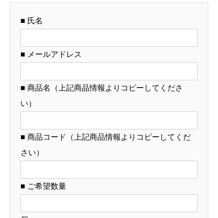
対
■ 氏名
応・
オ
リ
■ メールアドレス
ジ
ナ
■ 商品名（上記商品情報よりコピーしてくださ
ル
い）
丼
作
成）
■ 商品コード（上記商品情報よりコピーしてくだ
【12-
さい）
79-
14】
■ ご希望数量
個