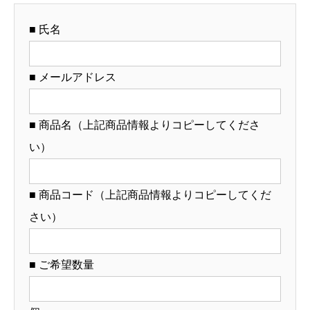
リ
■ 氏名
ジ
ナ
ル
■ メールアドレス
ど
ん
■ 商品名（上記商品情報よりコピーしてくださ
ぶ
い）
り
制
作）
■ 商品コード（上記商品情報よりコピーしてくだ
【12-
さい）
79-
4】
■ ご希望数量
個