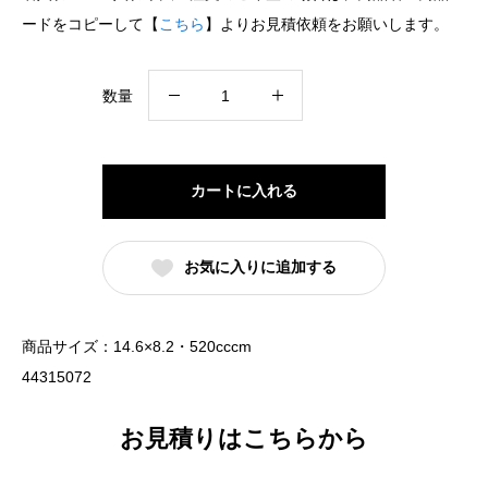
ードをコピーして【
こちら
】よりお見積依頼をお願いします。
高
数量
台
15cm
深
カートに入れる
丼
黒
お気に入りに追加する
御
影
（名
商品サイズ：14.6×8.2・520cccm
入
44315072
れ
対
お見積りはこちらから
応・
オ