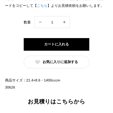
ードをコピーして【
こちら
】よりお見積依頼をお願いします。
赤
数量
巻
ラ
ー
カートに入れる
メ
ン
お気に入りに追加する
丼
反
高
商品サイズ：21.4×8.6・1400cccm
台
30626
22cm
丼
お見積りはこちらから
三
つ