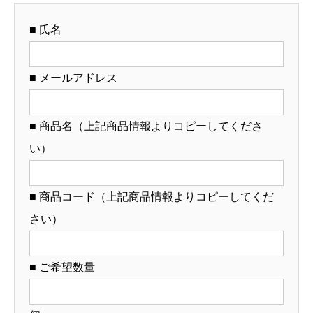
龍
■ 氏名
（名
入
れ
■ メールアドレス
対
応・
■ 商品名（上記商品情報よりコピーしてくださ
オ
い）
リ
ジ
ナ
■ 商品コード（上記商品情報よりコピーしてくだ
ル
さい）
丼
作
■ ご希望数量
成）
【12-
104-