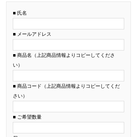
応・
■ 氏名
オ
リ
ジ
■ メールアドレス
ナ
ル
■ 商品名（上記商品情報よりコピーしてくださ
ど
い）
ん
ぶ
り
■ 商品コード（上記商品情報よりコピーしてくだ
作
さい）
成）
【12-
■ ご希望数量
119-
9】
個