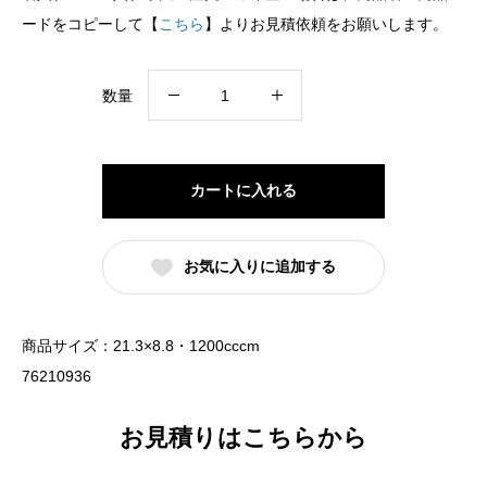
ードをコピーして【
こちら
】よりお見積依頼をお願いします。
色
数量
絵
唐
子
カートに入れる
切
立
お気に入りに追加する
高
台
21cm
商品サイズ：21.3×8.8・1200cccm
丼
76210936
（名
入
お見積りはこちらから
れ
対