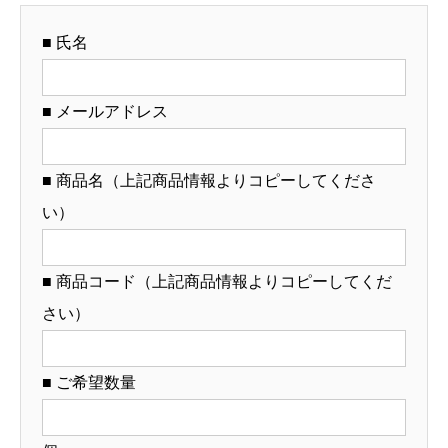
ジ
■ 氏名
ナ
ル
ど
■ メールアドレス
ん
ぶ
■ 商品名（上記商品情報よりコピーしてくださ
り
い）
制
作）
【12-
■ 商品コード（上記商品情報よりコピーしてくだ
117-
さい）
14】
個
■ ご希望数量