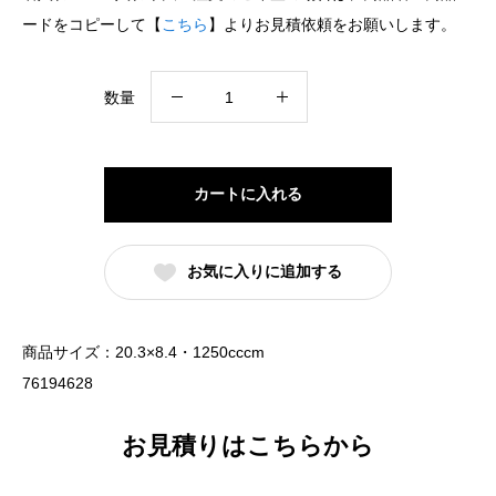
ードをコピーして【
こちら
】よりお見積依頼をお願いします。
翔
数量
鳳
反
高
カートに入れる
台
21cm
お気に入りに追加する
丼
（名
入
商品サイズ：20.3×8.4・1250cccm
れ
76194628
対
応・
お見積りはこちらから
オ
リ