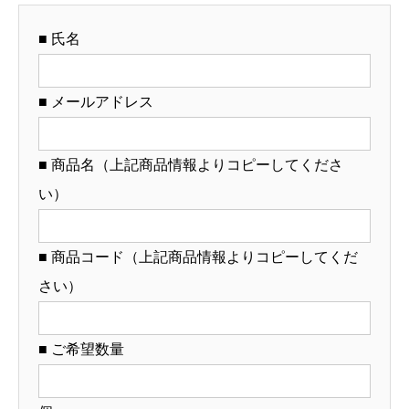
オ
■ 氏名
リ
ジ
ナ
■ メールアドレス
ル
ど
■ 商品名（上記商品情報よりコピーしてくださ
ん
い）
ぶ
り
製
■ 商品コード（上記商品情報よりコピーしてくだ
作）
さい）
【12-
100-
■ ご希望数量
10】
個