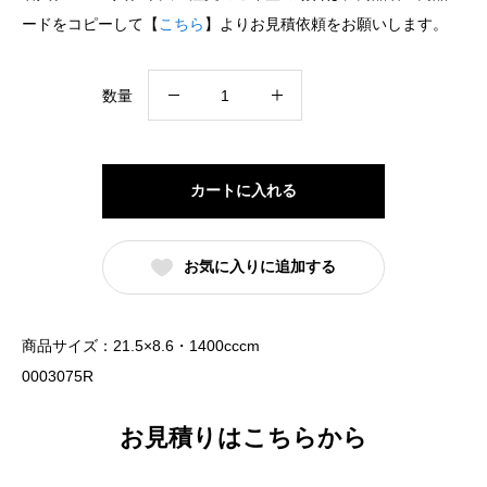
ードをコピーして【
こちら
】よりお見積依頼をお願いします。
紅
数量
中
華
反
カートに入れる
高
台
お気に入りに追加する
22cm
丼
赤
商品サイズ：21.5×8.6・1400cccm
（名
0003075R
入
れ
お見積りはこちらから
対
応・