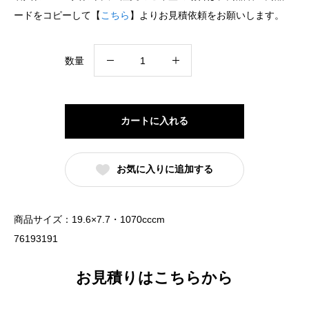
ードをコピーして【
こちら
】よりお見積依頼をお願いします。
白
数量
鳳
粉
引
カートに入れる
下
絵
お気に入りに追加する
赤
ラ
イ
商品サイズ：19.6×7.7・1070cccm
ン
76193191
反
高
お見積りはこちらから
台
20cm