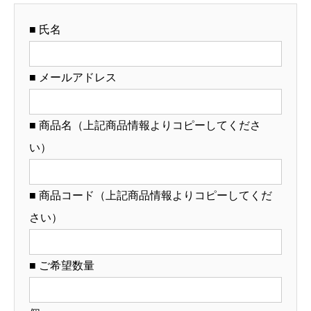
丼
■ 氏名
（名
入
れ
■ メールアドレス
対
応・
■ 商品名（上記商品情報よりコピーしてくださ
オ
い）
リ
ジ
ナ
■ 商品コード（上記商品情報よりコピーしてくだ
ル
さい）
丼
製
■ ご希望数量
作）
【12-
90-