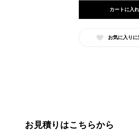
玉
カートに入
渕
20cm
丼
お気に入りに
（名
入
れ
対
応・
オ
リ
ジ
ナ
ル
お見積りはこちらから
丼
製