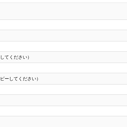
作）
【12-
49-
6】
個
ーしてください）
コピーしてください）