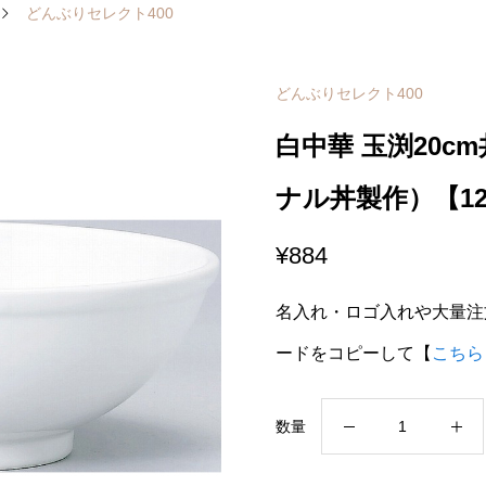
どんぶりセレクト400
どんぶりセレクト400
白中華 玉渕20c
ナル丼製作）【12-
¥
884
名入れ・ロゴ入れや大量注
ードをコピーして【
こちら
白
数量
中
華