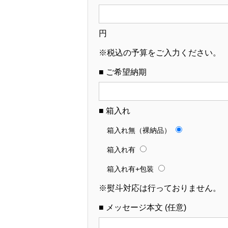
円
※税込の予算をご入力ください。
■ ご希望納期
■ 箱入れ
箱入れ無（裸納品）
箱入れ有
箱入れ有+包装
※熨斗対応は行っておりません。
■ メッセージ本文 (任意)