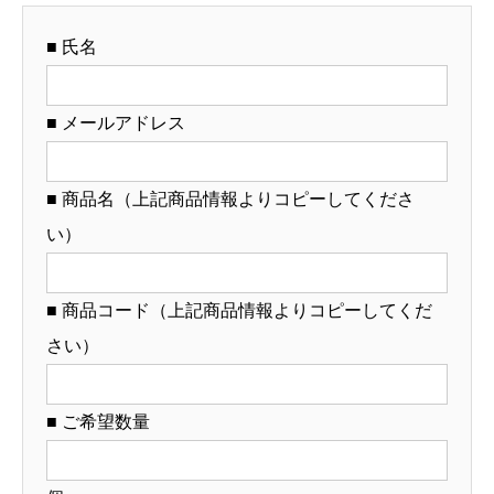
応・
■ 氏名
オ
リ
ジ
■ メールアドレス
ナ
ル
■ 商品名（上記商品情報よりコピーしてくださ
丼
い）
制
作）
【12-
■ 商品コード（上記商品情報よりコピーしてくだ
49-
さい）
23】
個
■ ご希望数量