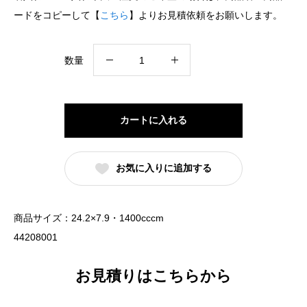
ードをコピーして【
こちら
】よりお見積依頼をお願いします。
白
数量
中
華
切
カートに入れる
立
高
お気に入りに追加する
台
24cm
浅
商品サイズ：24.2×7.9・1400cccm
丼
44208001
（名
入
お見積りはこちらから
れ
対