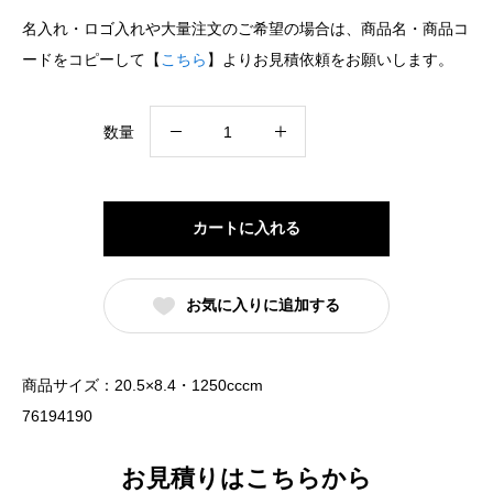
名入れ・ロゴ入れや大量注文のご希望の場合は、商品名・商品コ
ードをコピーして【
こちら
】よりお見積依頼をお願いします。
玄
数量
燁
黒
御
カートに入れる
影
下
お気に入りに追加する
絵
赤
ラ
商品サイズ：20.5×8.4・1250cccm
イ
76194190
ン
反
お見積りはこちらから
高