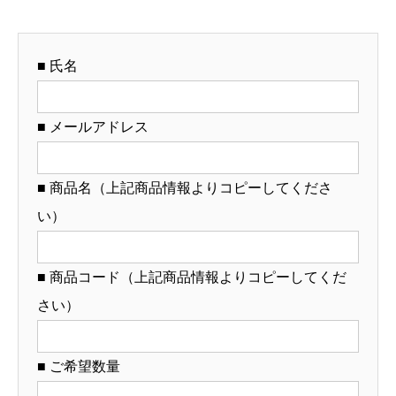
台
21cm
■ 氏名
丼
（名
入
■ メールアドレス
れ
対
■ 商品名（上記商品情報よりコピーしてくださ
応・
い）
オ
リ
ジ
■ 商品コード（上記商品情報よりコピーしてくだ
ナ
さい）
ル
丼
■ ご希望数量
作
成）