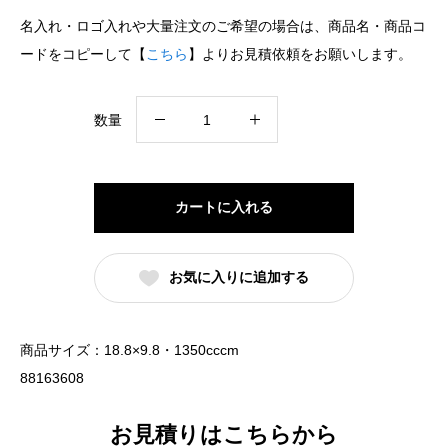
名入れ・ロゴ入れや大量注文のご希望の場合は、商品名・商品コ
ードをコピーして【
こちら
】よりお見積依頼をお願いします。
手
数量
巻
丼
上
カートに入れる
絵
付
お気に入りに追加する
反
19cm
深
商品サイズ：18.8×9.8・1350cccm
丼
88163608
朱
巻
お見積りはこちらから
黒