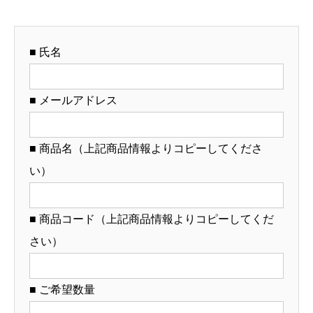
帯
（名
■ 氏名
入
れ
対
■ メールアドレス
応・
オ
■ 商品名（上記商品情報よりコピーしてくださ
リ
い）
ジ
ナ
ル
■ 商品コード（上記商品情報よりコピーしてくだ
ど
さい）
ん
ぶ
■ ご希望数量
り
製