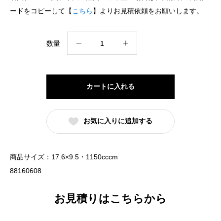
ードをコピーして【
こちら
】よりお見積依頼をお願いします。
手
数量
巻
丼
上
カートに入れる
絵
付
お気に入りに追加する
反
18cm
深
商品サイズ：17.6×9.5・1150cccm
丼
88160608
朱
巻
お見積りはこちらから
黒
帯