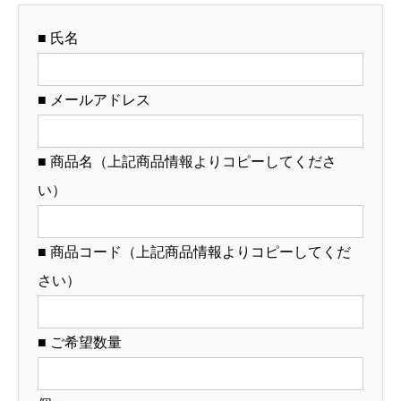
（名
■ 氏名
入
れ
対
■ メールアドレス
応・
オ
■ 商品名（上記商品情報よりコピーしてくださ
リ
い）
ジ
ナ
ル
■ 商品コード（上記商品情報よりコピーしてくだ
丼
さい）
製
作）
■ ご希望数量
【12-
103-
6】