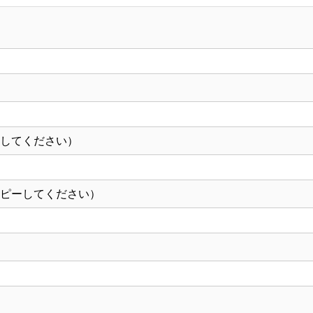
対
応・
オ
リ
ジ
ナ
ル
ーしてください）
丼
制
作）
コピーしてください）
【12-
102-
4】
個