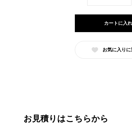
巻
丼
上
カートに入
絵
付
切
お気に入りに
立
高
台
20cm
丼
朱
巻
（名
お見積りはこちらから
入
れ