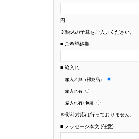
円
※税込の予算をご入力ください。
■ ご希望納期
■ 箱入れ
箱入れ無（裸納品）
箱入れ有
箱入れ有+包装
※熨斗対応は行っておりません。
■ メッセージ本文 (任意)