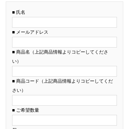
れ
■ 氏名
対
応・
オ
■ メールアドレス
リ
ジ
■ 商品名（上記商品情報よりコピーしてくださ
ナ
い）
ル
ど
ん
■ 商品コード（上記商品情報よりコピーしてくだ
ぶ
さい）
り
製
■ ご希望数量
作）
【12-
88-