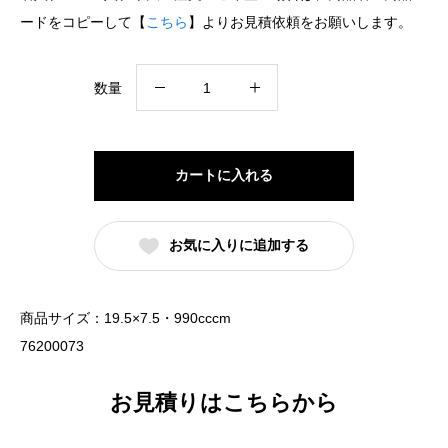
ードをコピーして【
こちら
】よりお見積依頼をお願いします。
和
数量
風
中
華
カートに入れる
切
立
お気に入りに追加する
高
台
20cm
商品サイズ：19.5×7.5・990cccm
丼
76200073
粉
引
お見積りはこちらから
（名
入