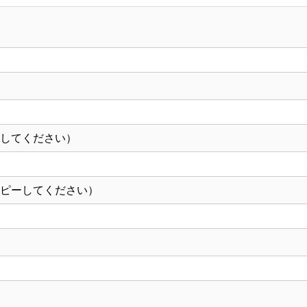
作）
【12-
116-
14】
個
ーしてください）
コピーしてください）