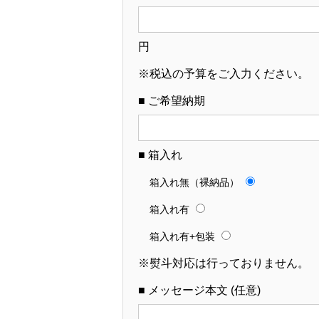
円
※税込の予算をご入力ください。
■ ご希望納期
■ 箱入れ
箱入れ無（裸納品）
箱入れ有
箱入れ有+包装
※熨斗対応は行っておりません。
■ メッセージ本文 (任意)