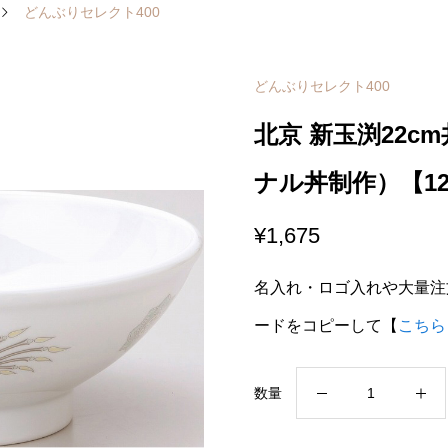
どんぶりセレクト400
どんぶりセレクト400
北京 新玉渕22c
ナル丼制作）【12-
¥
1,675
名入れ・ロゴ入れや大量注
ードをコピーして【
こちら
北
数量
京
新