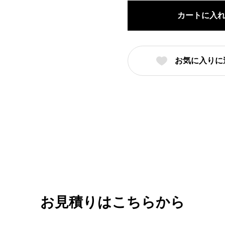
玉
カートに入
渕
22cm
丼
お気に入りに
（名
入
れ
対
応・
オ
リ
ジ
ナ
ル
お見積りはこちらから
丼
制