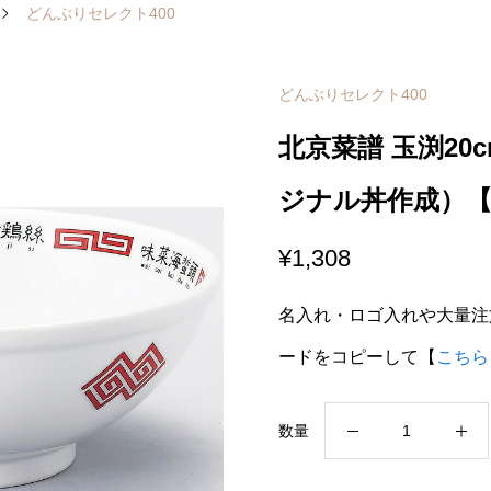
どんぶりセレクト400
どんぶりセレクト400
北京菜譜 玉渕20
ジナル丼作成）【12
¥
1,308
名入れ・ロゴ入れや大量注
ードをコピーして【
こちら
北
数量
京
菜