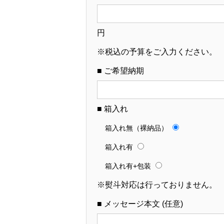
円
※税込の予算をご入力ください。
■ ご希望納期
■ 箱入れ
箱入れ無（裸納品）
箱入れ有
箱入れ有+包装
※熨斗対応は行っておりません。
■ メッセージ本文 (任意)