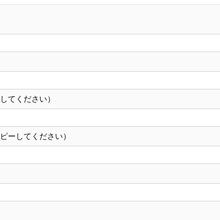
作
成）
【12-
118-
18】
個
ーしてください）
コピーしてください）