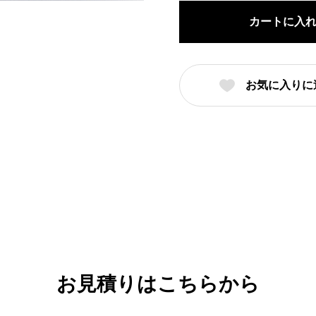
譜
カートに入
玉
渕
20cm
お気に入りに
丼
（名
入
れ
対
応・
オ
リ
ジ
ナ
お見積りはこちらから
ル
丼