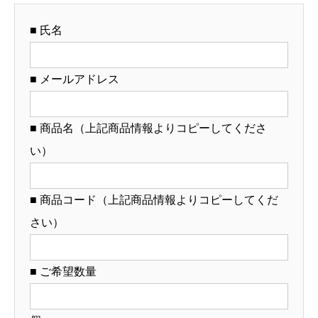
ジ
■ 氏名
ナ
ル
ど
■ メールアドレス
ん
ぶ
■ 商品名（上記商品情報よりコピーしてくださ
り
い）
製
作）
【12-
■ 商品コード（上記商品情報よりコピーしてくだ
66-
さい）
11】
個
■ ご希望数量