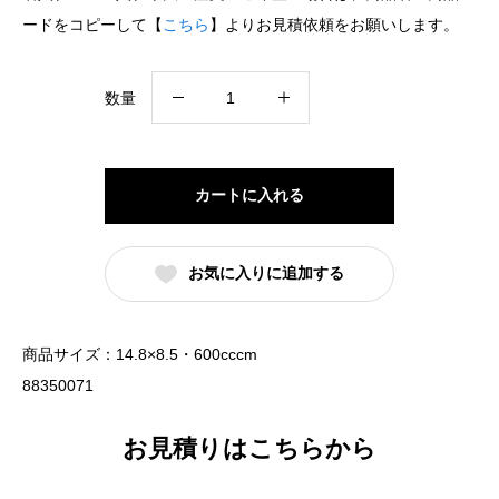
ードをコピーして【
こちら
】よりお見積依頼をお願いします。
切
数量
立
15cm
深
カートに入れる
丼
黒
お気に入りに追加する
耀
（名
入
商品サイズ：14.8×8.5・600cccm
れ
88350071
対
応・
お見積りはこちらから
オ
リ