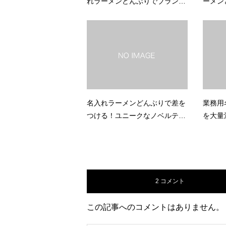
れラーメンどんぶりでブランド
ーメン
力アップ
をアピ
名入れラーメンどんぶりで差を
業務用
つける！ユニークなノベルティ
を大量
アイデア
戦略
2 コメント
この記事へのコメントはありません。