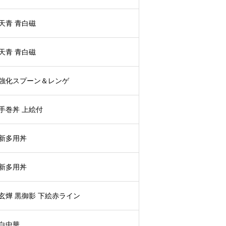
天青 青白磁
天青 青白磁
強化スプーン＆レンゲ
手巻丼 上絵付
新多用丼
新多用丼
玄燁 黒御影 下絵赤ライン
白中華