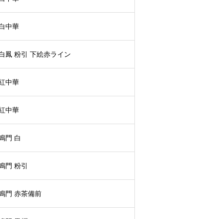
白中華
白鳳 粉引 下絵赤ライン
紅中華
紅中華
鳴門 白
鳴門 粉引
鳴門 赤茶備前