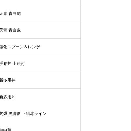
天青 青白磁
天青 青白磁
強化スプーン＆レンゲ
手巻丼 上絵付
新多用丼
新多用丼
玄燁 黒御影 下絵赤ライン
白中華