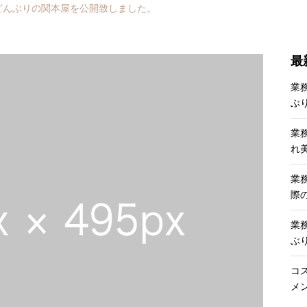
どんぶりの関本屋を公開致しました。
最
業
ぶ
業
れ
業
際
業
ぶ
コ
メ