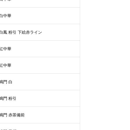
白中華
白鳳 粉引 下絵赤ライン
紅中華
紅中華
鳴門 白
鳴門 粉引
鳴門 赤茶備前